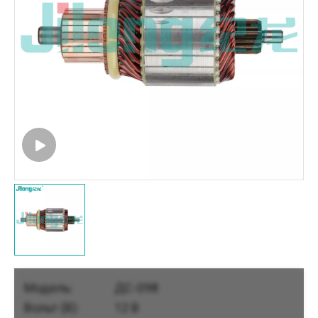
Модель:
ДС-098
Вольт (В):
12 В