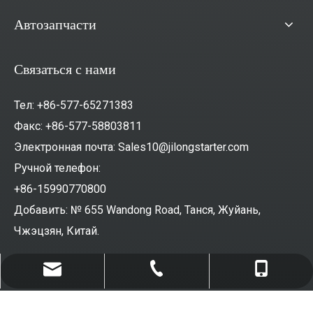
Автозапчасти
Связаться с нами
Тел: +86-577-65271383
Факс: +86-577-58803811
Электронная почта:
Sales10@jilongstarter.com
Ручной телефон:
+86-15990770800
Добавить: № 655 Wandong Road, Танся, Жуйань,
Чжэцзян, Китай.
Sales10@jilongstarter.com
+86-577-65271383
+86-15990770800