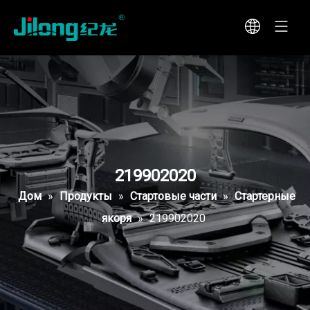
219902020
Дом
»
Продукты
»
Стартовые части
»
Стартерные
якоря
»
219902020